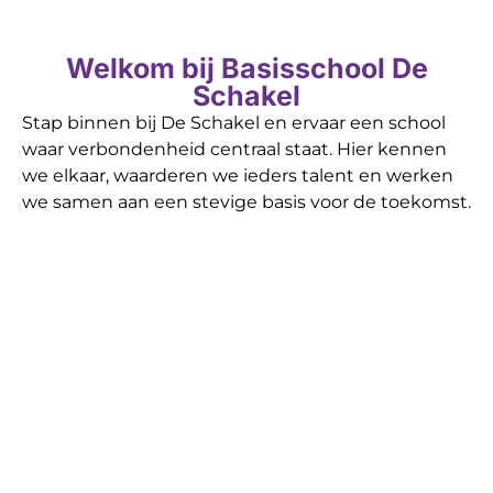
Welkom bij Basisschool De
Schakel
Stap binnen bij De Schakel en ervaar een school
waar verbondenheid centraal staat. Hier kennen
we elkaar, waarderen we ieders talent en werken
we samen aan een stevige basis voor de toekomst.
Bij ons draait leren niet alleen om boeken en
cijfers, maar om het ontdekken van wie je bent en
wat je kunt. In ons inspirerende
STEAM-lokaal
dagen we kinderen uit om hun talenten te
ontdekken met hart, hoofd en handen. Door te
experimenteren, onderzoeken en creëren, leren
onze leerlingen de wereld op hun eigen manier te
begrijpen.
Dankzij onze eigen vorm van
unitonderwijs